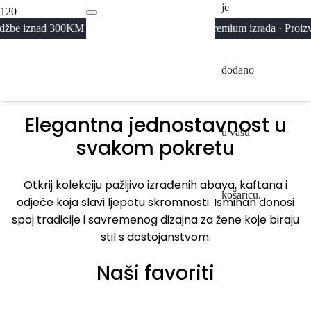
je
Abaya
00KM · Pažljivo birani materijali i premium izrada · Proizvedeno u U
Kolekcija 2026
A
dodano
Pogledaj
Elegantna jednostavnost u
u vašu
svakom pokretu
Otkrij kolekciju pažljivo izrađenih abaya, kaftana i
košaricu.
odjeće koja slavi ljepotu skromnosti. Ismihan donosi
spoj tradicije i savremenog dizajna za žene koje biraju
stil s dostojanstvom.
Naši favoriti