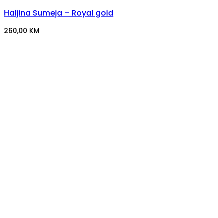
Haljina Sumeja – Royal gold
260,00
KM