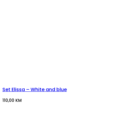
Set Elissa – White and blue
110,00
KM