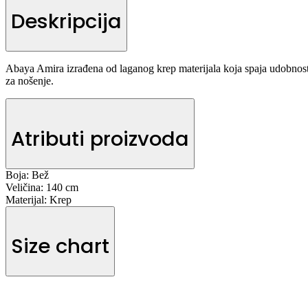
Deskripcija
Abaya Amira izrađena od laganog krep materijala koja spaja udobnost 
za nošenje.
Atributi proizvoda
Boja:
Bež
Veličina:
140 cm
Materijal:
Krep
Size chart