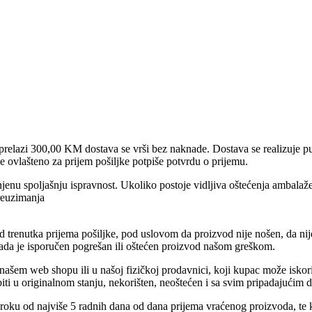
prelazi 300,00 KM dostava se vrši bez naknade. Dostava se realizuje pu
e ovlašteno za prijem pošiljke potpiše potvrdu o prijemu.
jenu spoljašnju ispravnost. Ukoliko postoje vidljiva oštećenja ambalaže
reuzimanja
trenutka prijema pošiljke, pod uslovom da proizvod nije nošen, da nije 
kada je isporučen pogrešan ili oštećen proizvod našom greškom.
ašem web shopu ili u našoj fizičkoj prodavnici, koji kupac može iskori
iti u originalnom stanju, nekorišten, neoštećen i sa svim pripadajućim
 roku od najviše 5 radnih dana od dana prijema vraćenog proizvoda, te 