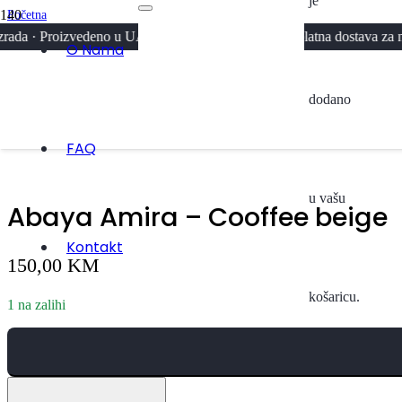
je
Početna
/
oizvedeno u UAE, Maroku i Kuvajtu · Besplatna dostava za narudžbe iz
Svi Proizvodi
O Nama
/
Abaya Amira – Cooffee beige
dodano
FAQ
u vašu
Abaya Amira – Cooffee beige
Kontakt
150,00
KM
košaricu.
1 na zalihi