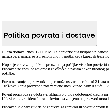
Politika povrata i dostave
Cijena dostave iznosi 12,00 KM. Za narudžbe čija ukupna vrijednost 
narudžbe, a smatra se izvršenom onog trenutka kada kupac ili treće lic
Kupac je obavezan prilikom preuzimanja pošiljke vizuelno provjeriti n
Prodavac ne snosi odgovornost za oštećenja nastala nakon urednog p
pošiljke.
Pravo na zamjenu proizvoda kupac može ostvariti u roku od 24 sata od 
Troškove slanja proizvoda radi zamjene snosi kupac, osim u slučaju 
Povrat proizvoda se odobrava isključivo u vidu odobrenog kredita na n
Uslovi za povrat identični su uslovima za zamjenu, te proizvod mora b
Prodavac se obavezuje da će zahtjeve za zamjenu ili povrat obraditi u