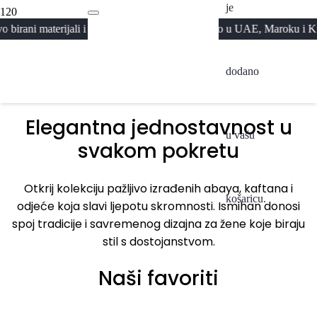
je
Abaya
rijali i premium izrada · Proizvedeno u UAE, Maroku i Kuvajtu · Besp
Kolekcija 2026
A
dodano
Pogledaj
Elegantna jednostavnost u
u vašu
svakom pokretu
Otkrij kolekciju pažljivo izrađenih abaya, kaftana i
košaricu.
odjeće koja slavi ljepotu skromnosti. Ismihan donosi
spoj tradicije i savremenog dizajna za žene koje biraju
stil s dostojanstvom.
Naši favoriti