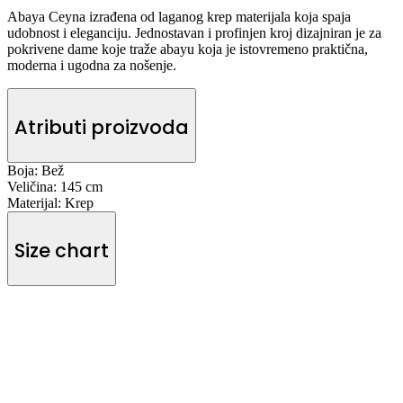
Abaya Ceyna izrađena od laganog krep materijala koja spaja
udobnost i eleganciju. Jednostavan i profinjen kroj dizajniran je za
pokrivene dame koje traže abayu koja je istovremeno praktična,
moderna i ugodna za nošenje.
Atributi proizvoda
Boja:
Bež
Veličina:
145 cm
Materijal:
Krep
Size chart