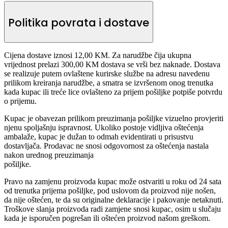
Politika povrata i dostave
Cijena dostave iznosi 12,00 KM. Za narudžbe čija ukupna
vrijednost prelazi 300,00 KM dostava se vrši bez naknade. Dostava
se realizuje putem ovlaštene kurirske službe na adresu navedenu
prilikom kreiranja narudžbe, a smatra se izvršenom onog trenutka
kada kupac ili treće lice ovlašteno za prijem pošiljke potpiše potvrdu
o prijemu.
Kupac je obavezan prilikom preuzimanja pošiljke vizuelno provjeriti
njenu spoljašnju ispravnost. Ukoliko postoje vidljiva oštećenja
ambalaže, kupac je dužan to odmah evidentirati u prisustvu
dostavljača. Prodavac ne snosi odgovornost za oštećenja nastala
nakon urednog preuzimanja
pošiljke.
Pravo na zamjenu proizvoda kupac može ostvariti u roku od 24 sata
od trenutka prijema pošiljke, pod uslovom da proizvod nije nošen,
da nije oštećen, te da su originalne deklaracije i pakovanje netaknuti.
Troškove slanja proizvoda radi zamjene snosi kupac, osim u slučaju
kada je isporučen pogrešan ili oštećen proizvod našom greškom.