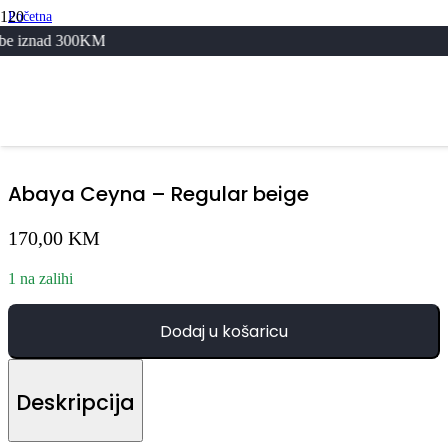
Početna
/
KM
Svi Proizvodi
/
Abaya Ceyna – Regular beige
Abaya Ceyna – Regular beige
170,00
KM
1 na zalihi
Dodaj u košaricu
Deskripcija