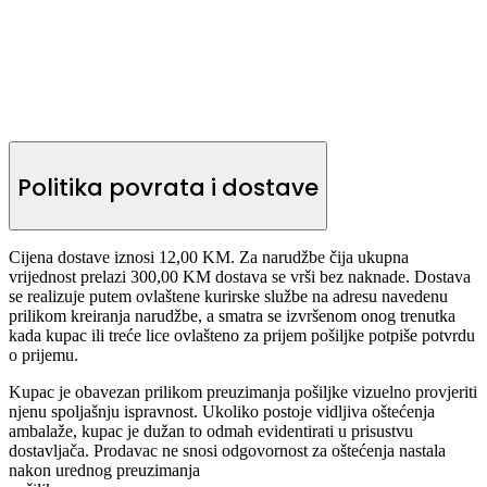
Politika povrata i dostave
Cijena dostave iznosi 12,00 KM. Za narudžbe čija ukupna
vrijednost prelazi 300,00 KM dostava se vrši bez naknade. Dostava
se realizuje putem ovlaštene kurirske službe na adresu navedenu
prilikom kreiranja narudžbe, a smatra se izvršenom onog trenutka
kada kupac ili treće lice ovlašteno za prijem pošiljke potpiše potvrdu
o prijemu.
Kupac je obavezan prilikom preuzimanja pošiljke vizuelno provjeriti
njenu spoljašnju ispravnost. Ukoliko postoje vidljiva oštećenja
ambalaže, kupac je dužan to odmah evidentirati u prisustvu
dostavljača. Prodavac ne snosi odgovornost za oštećenja nastala
nakon urednog preuzimanja