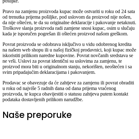
pošiljke.
Pravo na zamjenu proizvoda kupac može ostvariti u roku od 24 sata
od trenutka prijema pošiljke, pod uslovom da proizvod nije nošen,
da nije oštećen, te da su originalne deklaracije i pakovanje netaknuti.
Troškove slanja proizvoda radi zamjene snosi kupac, osim u slučaju
kada je isporučen pogrešan ili oštećen proizvod našom greškom.
Povrat proizvoda se odobrava isključivo u vidu odobrenog kredita
na našem web shopu ili u našoj fizičkoj prodavnici, koji kupac može
iskoristiti prilikom naredne kupovine. Povrat novčanih sredstava se
ne vrši. Uslovi za povrat identični su uslovima za zamjenu, te
proizvod mora biti u originalnom stanju, nekorišten, neoštećen i sa
svim pripadajućim deklaracijama i pakovanjem.
Prodavac se obavezuje da će zahtjeve za zamjenu ili povrat obraditi
u roku od najviše 5 radnih dana od dana prijema vraćenog
proizvoda, te kupca obavijestiti o statusu zahtjeva putem kontakt
podataka dostavljenih prilikom narudžbe.
Naše preporuke