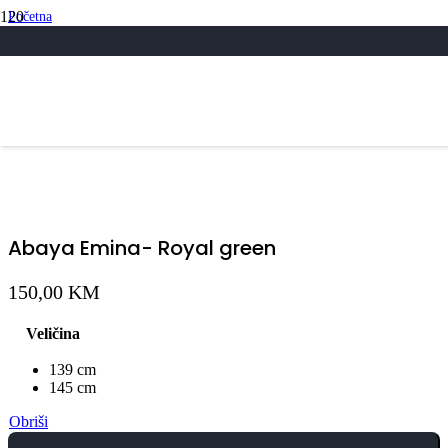
Početna
/
Svi Proizvodi
/
Abaya Emina- Royal green
Abaya Emina- Royal green
150,00
KM
Veličina
139 cm
145 cm
Obriši