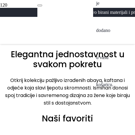
je
Abaya
Pažljivo birani materijali i premium izra
Kolekcija 2026
A
dodano
Pogledaj
Elegantna jednostavnost u
u vašu
svakom pokretu
Otkrij kolekciju pažljivo izrađenih abaya, kaftana i
košaricu.
odjeće koja slavi ljepotu skromnosti. Ismihan donosi
spoj tradicije i savremenog dizajna za žene koje biraju
stil s dostojanstvom.
Naši favoriti