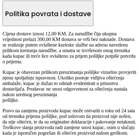
Politika povrata i dostave
Cijena dostave iznosi 12,00 KM. Za narudžbe čija ukupna
vrijednost prelazi 300,00 KM dostava se vrši bez naknade. Dostava
se realizuje putem ovlaštene kurirske službe na adresu navedenu
prilikom kreiranja narudžbe, a smatra se izvršenom onog trenutka
kada kupac ili treće lice ovlašteno za prijem pošiljke potpiše potvrdu
o prijemu.
Kupac je obavezan prilikom preuzimanja pošiljke vizuelno provjeriti
njenu spoljašnju ispravnost. Ukoliko postoje vidljiva oštećenja
ambalaže, kupac je dužan to odmah evidentirati u prisustvu
dostavljača. Prodavac ne snosi odgovornost za oštećenja nastala
nakon urednog preuzimanja
pošiljke.
Pravo na zamjenu proizvoda kupac može ostvariti u roku od 24 sata
od trenutka prijema pošiljke, pod uslovom da proizvod nije nošen,
da nije oštećen, te da su originalne deklaracije i pakovanje netaknuti.
Troškove slanja proizvoda radi zamjene snosi kupac, osim u slučaju
kada je isporučen pogrešan ili oštećen proizvod našom greškom.