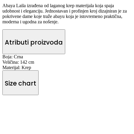
Abaya Laila izrađena od laganog krep materijala koja spaja
udobnost i eleganciju. Jednostavan i profinjen kroj dizajniran je za
pokrivene dame koje traže abayu koja je istovremeno praktična,
moderna i ugodna za nošenje.
Atributi proizvoda
Boja:
Crna
Veličina:
142 cm
Materijal:
Krep
Size chart