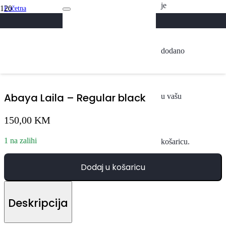
je
Početna
/
Svi Proizvodi
/
Abaya Laila – Regular black
dodano
Abaya Laila – Regular black
u vašu
150,00
KM
1 na zalihi
košaricu.
Dodaj u košaricu
Deskripcija