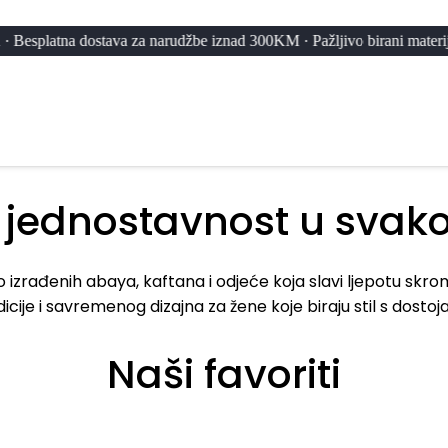
tna dostava za narudžbe iznad 300KM · Pažljivo birani materijali i p
 jednostavnost u svak
ivo izrađenih abaya, kaftana i odjeće koja slavi ljepotu skr
dicije i savremenog dizajna za žene koje biraju stil s dosto
Naši favoriti