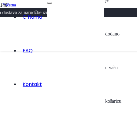
je
Početna
/
a narudžbe iznad 300KM
Svi Proizvodi
O Nama
/
Abaya Mina – Sandy beige
dodano
FAQ
u vašu
Kontakt
košaricu.