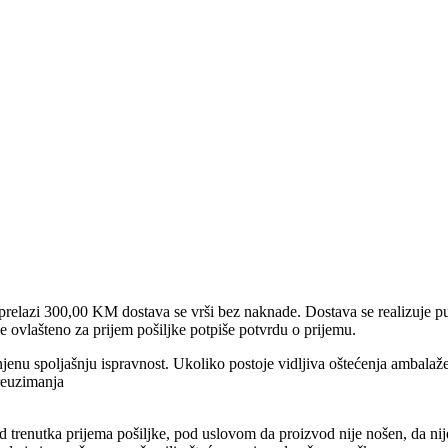
prelazi 300,00 KM dostava se vrši bez naknade. Dostava se realizuje pu
e ovlašteno za prijem pošiljke potpiše potvrdu o prijemu.
jenu spoljašnju ispravnost. Ukoliko postoje vidljiva oštećenja ambalaže
reuzimanja
trenutka prijema pošiljke, pod uslovom da proizvod nije nošen, da nije 