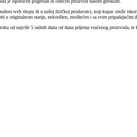
kada je isporučen pogrešan ili oštećen proizvod našom greškom.
ašem web shopu ili u našoj fizičkoj prodavnici, koji kupac može iskori
iti u originalnom stanju, nekorišten, neoštećen i sa svim pripadajućim
 roku od najviše 5 radnih dana od dana prijema vraćenog proizvoda, te 