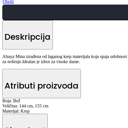
Obriši
Deskripcija
Abaya Mina izrađena od laganog krep materijala koja spaja udobnost i
za nošenje.Idealan je izbor za visoke dame.
Atributi proizvoda
Boja:
Bež
Veličina:
144 cm, 155 cm
Materijal:
Krep