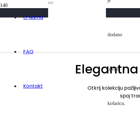
je
Abaya
O Nama
dodano
Kolekcija 2026
Pogledaj
FAQ
Elegantna
u vašu
Kontakt
Otkrij kolekciju pažlj
spoj tra
košaricu.