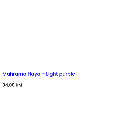
Mahrama Haya – Light purple
34,00
KM