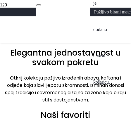
je
Abaya
Pažljivo birani materijali i prem
Kolekcija 2026
A
dodano
Pogledaj
Elegantna jednostavnost u
u vašu
svakom pokretu
Otkrij kolekciju pažljivo izrađenih abaya, kaftana i
košaricu.
odjeće koja slavi ljepotu skromnosti. Ismihan donosi
spoj tradicije i savremenog dizajna za žene koje biraju
stil s dostojanstvom.
Naši favoriti