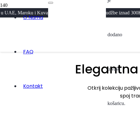
je
roku i Kuvajtu · Besplatna dostava za narudžbe iznad 300KM · Pažljiv
Abaya
O Nama
dodano
Kolekcija 2026
Pogledaj
FAQ
Elegantna
u vašu
Kontakt
Otkrij kolekciju pažlj
spoj tra
košaricu.