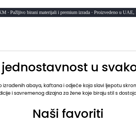
o birani materijali i premium izrada · Proizvedeno u UAE, Maroku i Ku
 jednostavnost u svak
ivo izrađenih abaya, kaftana i odjeće koja slavi ljepotu skr
dicije i savremenog dizajna za žene koje biraju stil s dosto
Naši favoriti