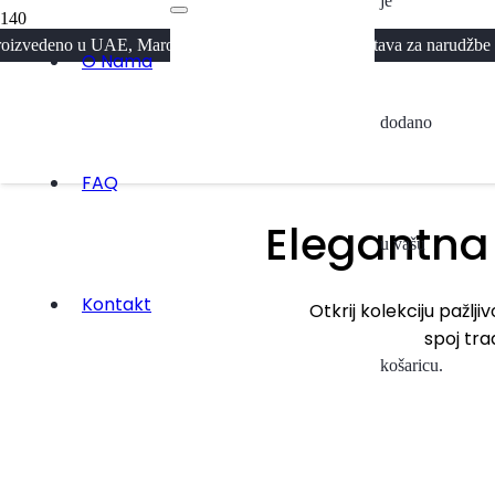
je
o u UAE, Maroku i Kuvajtu · Besplatna dostava za narudžbe iznad 300KM
Abaya
O Nama
dodano
Kolekcija 2026
Pogledaj
FAQ
Elegantna
u vašu
Kontakt
Otkrij kolekciju pažlj
spoj tra
košaricu.