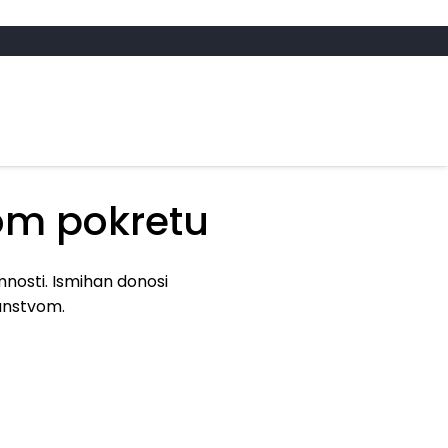
A
om pokretu
omnosti. Ismihan donosi
janstvom.