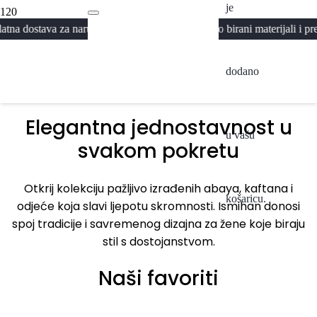
je
Abaya
 za narudžbe iznad 300KM · Pažljivo birani materijali i premium izra
Kolekcija 2026
A
dodano
Pogledaj
Elegantna jednostavnost u
u vašu
svakom pokretu
Otkrij kolekciju pažljivo izrađenih abaya, kaftana i
košaricu.
odjeće koja slavi ljepotu skromnosti. Ismihan donosi
spoj tradicije i savremenog dizajna za žene koje biraju
stil s dostojanstvom.
Naši favoriti