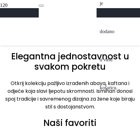
je
Abaya
Kolekcija 2026
A
dodano
Pogledaj
Elegantna jednostavnost u
u vašu
svakom pokretu
Otkrij kolekciju pažljivo izrađenih abaya, kaftana i
košaricu.
odjeće koja slavi ljepotu skromnosti. Ismihan donosi
spoj tradicije i savremenog dizajna za žene koje biraju
stil s dostojanstvom.
Naši favoriti