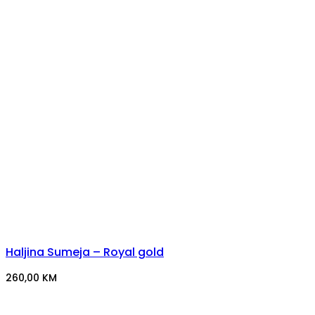
Haljina Sumeja – Royal gold
260,00
KM