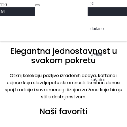
je
Abaya
Kolekcija 2026
A
dodano
Pogledaj
Elegantna jednostavnost u
u vašu
svakom pokretu
Otkrij kolekciju pažljivo izrađenih abaya, kaftana i
košaricu.
odjeće koja slavi ljepotu skromnosti. Ismihan donosi
spoj tradicije i savremenog dizajna za žene koje biraju
stil s dostojanstvom.
Naši favoriti