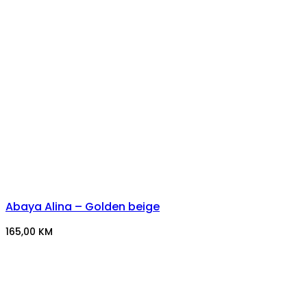
Abaya Alina – Golden beige
165,00
KM