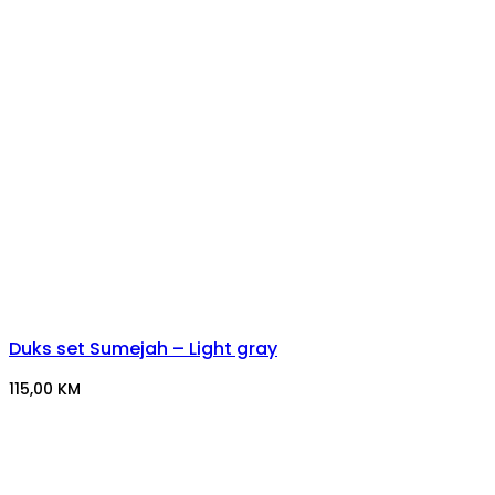
Duks set Sumejah – Light gray
115,00
KM