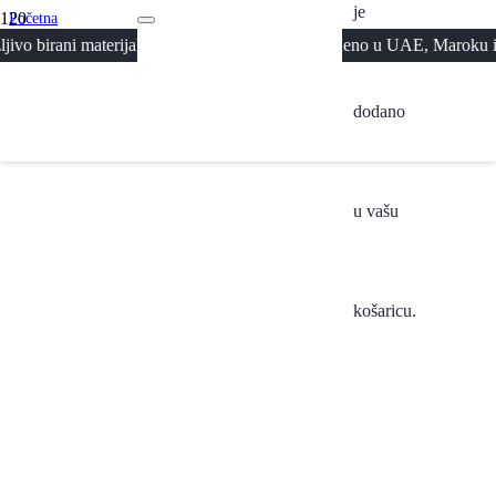
je
Početna
/
aterijali i premium izrada · Proizvedeno u UAE, Maroku i Kuvajtu · B
Svi Proizvodi
/
Mahrama Kaya – Light purple
dodano
u vašu
košaricu.