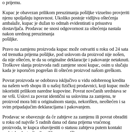
o prijemu.
Kupac je obavezan prilikom preuzimanja pošiljke vizuelno provjeriti
njenu spoljašnju ispravnost. Ukoliko postoje vidljiva oštećenja
ambalaže, kupac je dužan to odmah evidentirati u prisustvu
dostavljača. Prodavac ne snosi odgovornost za oštećenja nastala
nakon urednog preuzimanja
pošiljke.
Pravo na zamjenu proizvoda kupac može ostvariti u roku od 24 sata
od trenutka prijema pošiljke, pod uslovom da proizvod nije nošen,
da nije oštećen, te da su originalne deklaracije i pakovanje netaknuti.
Troškove slanja proizvoda radi zamjene snosi kupac, osim u slučaju
kada je isporučen pogrešan ili oštećen proizvod našom greškom.
Povrat proizvoda se odobrava isključivo u vidu odobrenog kredita
na našem web shopu ili u našoj fizičkoj prodavnici, koji kupac može
iskoristiti prilikom naredne kupovine. Povrat novčanih sredstava se
ne vrši. Uslovi za povrat identični su uslovima za zamjenu, te
proizvod mora biti u originalnom stanju, nekorišten, neoštećen i sa
svim pripadajućim deklaracijama i pakovanjem.
Prodavac se obavezuje da će zahtjeve za zamjenu ili povrat obraditi
u roku od najviše 5 radnih dana od dana prijema vraćenog
proizvoda, te kupca obavijestiti o statusu zahtjeva putem kontakt