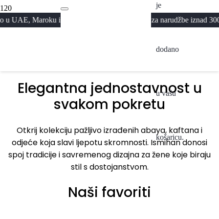
je
Abaya
roku i Kuvajtu · Besplatna dostava za narudžbe iznad 300KM · Pažljiv
Kolekcija 2026
A
dodano
Pogledaj
Elegantna jednostavnost u
u vašu
svakom pokretu
Otkrij kolekciju pažljivo izrađenih abaya, kaftana i
košaricu.
odjeće koja slavi ljepotu skromnosti. Ismihan donosi
spoj tradicije i savremenog dizajna za žene koje biraju
stil s dostojanstvom.
Naši favoriti