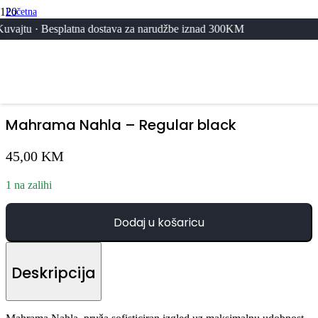
Početna
/
platna dostava za narudžbe iznad 300KM
Svi Proizvodi
/
Mahrama Nahla – Regular black
Mahrama Nahla – Regular black
45,00
KM
1 na zalihi
Dodaj u košaricu
Deskripcija