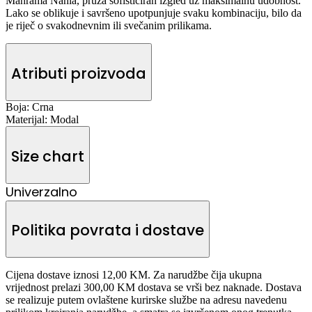
Mahrama Nahla, pruža sofisticiran izgled uz maksimalnu udobnost.
Lako se oblikuje i savršeno upotpunjuje svaku kombinaciju, bilo da
je riječ o svakodnevnim ili svečanim prilikama.
Atributi proizvoda
Boja:
Crna
Materijal:
Modal
Size chart
Univerzalno
Politika povrata i dostave
Cijena dostave iznosi 12,00 KM. Za narudžbe čija ukupna
vrijednost prelazi 300,00 KM dostava se vrši bez naknade. Dostava
se realizuje putem ovlaštene kurirske službe na adresu navedenu