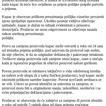
prilikom kreiranja narudžbe, a smatra se izvršenom onog trenutka
kada kupac ili treće lice ovlašteno za prijem pošiljke potpiše potvrdu
o prijemu.
Kupac je obavezan prilikom preuzimanja pošiljke vizuelno provjeriti
njenu spoljašnju ispravnost. Ukoliko postoje vidljiva oštećenja
ambalaže, kupac je dužan to odmah evidentirati u prisustvu
dostavljača. Prodavac ne snosi odgovornost za oštećenja nastala
nakon urednog preuzimanja
pošiljke.
Pravo na zamjenu proizvoda kupac može ostvariti u roku od 24 sata
od trenutka prijema pošiljke, pod uslovom da proizvod nije nošen,
da nije oštećen, te da su originalne deklaracije i pakovanje netaknuti.
Troškove slanja proizvoda radi zamjene snosi kupac, osim u slučaju
kada je isporučen pogrešan ili oštećen proizvod našom greškom.
Povrat proizvoda se odobrava isključivo u vidu odobrenog kredita
na našem web shopu ili u našoj fizičkoj prodavnici, koji kupac može
iskoristiti prilikom naredne kupovine. Povrat novčanih sredstava se
ne vrši. Uslovi za povrat identični su uslovima za zamjenu, te
proizvod mora biti u originalnom stanju, nekorišten, neoštećen i sa
svim pripadajućim deklaracijama i pakovanjem.
Prodavac se obavezuje da će zahtjeve za zamjenu ili povrat obraditi
u roku od najviše 5 radnih dana od dana prijema vraćenog