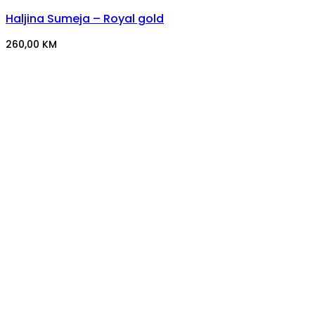
Haljina Sumeja – Royal gold
260,00
KM