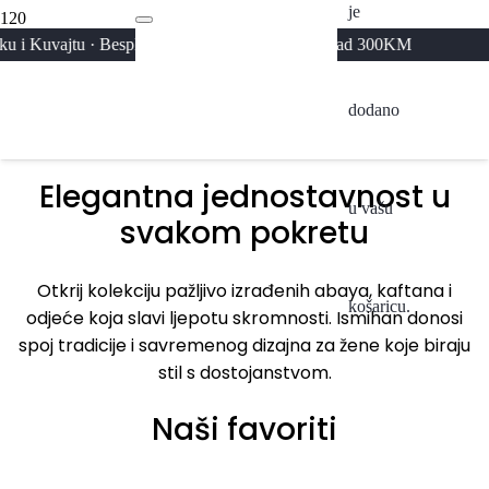
je
Abaya
· Besplatna dostava za narudžbe iznad 300KM
Kolekcija 2026
A
dodano
Pogledaj
Elegantna jednostavnost u
u vašu
svakom pokretu
Otkrij kolekciju pažljivo izrađenih abaya, kaftana i
košaricu.
odjeće koja slavi ljepotu skromnosti. Ismihan donosi
spoj tradicije i savremenog dizajna za žene koje biraju
stil s dostojanstvom.
Naši favoriti