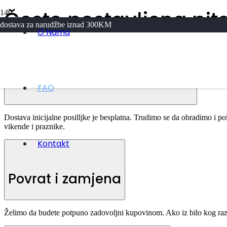
Često postavljena pit
va za narudžbe iznad 300KM
O Nama
Obrada narudžbe i dostava
FAQ
Dostava inicijalne posilljke je besplatna. Trudimo se da obradimo i 
vikende i praznike.
Kontakt
Povrat i zamjena
Želimo da budete potpuno zadovoljni kupovinom. Ako iz bilo kog raz