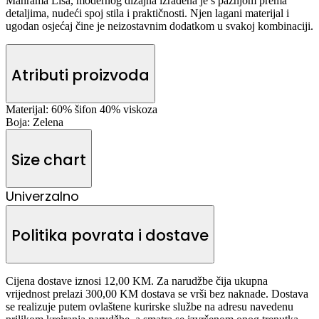
Mahrama Lisa, modernog dizajna izrađena je s pažnjom prema
detaljima, nudeći spoj stila i praktičnosti. Njen lagani materijal i
ugodan osjećaj čine je neizostavnim dodatkom u svakoj kombinaciji.
Atributi proizvoda
Materijal:
60% šifon 40% viskoza
Boja:
Zelena
Size chart
Univerzalno
Politika povrata i dostave
Cijena dostave iznosi 12,00 KM. Za narudžbe čija ukupna
vrijednost prelazi 300,00 KM dostava se vrši bez naknade. Dostava
se realizuje putem ovlaštene kurirske službe na adresu navedenu