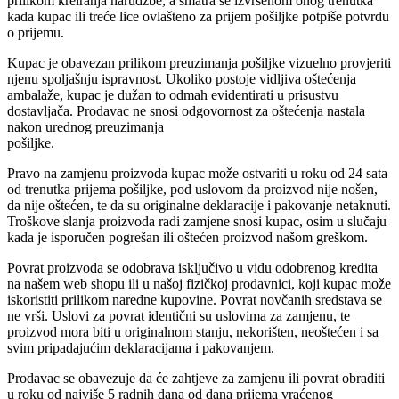
prilikom kreiranja narudžbe, a smatra se izvršenom onog trenutka
kada kupac ili treće lice ovlašteno za prijem pošiljke potpiše potvrdu
o prijemu.
Kupac je obavezan prilikom preuzimanja pošiljke vizuelno provjeriti
njenu spoljašnju ispravnost. Ukoliko postoje vidljiva oštećenja
ambalaže, kupac je dužan to odmah evidentirati u prisustvu
dostavljača. Prodavac ne snosi odgovornost za oštećenja nastala
nakon urednog preuzimanja
pošiljke.
Pravo na zamjenu proizvoda kupac može ostvariti u roku od 24 sata
od trenutka prijema pošiljke, pod uslovom da proizvod nije nošen,
da nije oštećen, te da su originalne deklaracije i pakovanje netaknuti.
Troškove slanja proizvoda radi zamjene snosi kupac, osim u slučaju
kada je isporučen pogrešan ili oštećen proizvod našom greškom.
Povrat proizvoda se odobrava isključivo u vidu odobrenog kredita
na našem web shopu ili u našoj fizičkoj prodavnici, koji kupac može
iskoristiti prilikom naredne kupovine. Povrat novčanih sredstava se
ne vrši. Uslovi za povrat identični su uslovima za zamjenu, te
proizvod mora biti u originalnom stanju, nekorišten, neoštećen i sa
svim pripadajućim deklaracijama i pakovanjem.
Prodavac se obavezuje da će zahtjeve za zamjenu ili povrat obraditi
u roku od najviše 5 radnih dana od dana prijema vraćenog