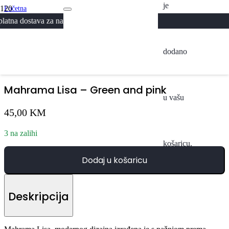
je
Početna
/
a za narudžbe iznad 300KM
Svi Proizvodi
/
Mahrama Lisa – Green and pink
dodano
Mahrama Lisa – Green and pink
u vašu
45,00
KM
3 na zalihi
košaricu.
Dodaj u košaricu
Deskripcija