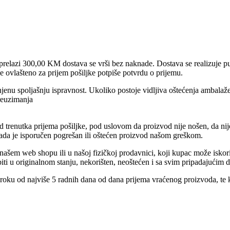
prelazi 300,00 KM dostava se vrši bez naknade. Dostava se realizuje pu
e ovlašteno za prijem pošiljke potpiše potvrdu o prijemu.
jenu spoljašnju ispravnost. Ukoliko postoje vidljiva oštećenja ambalaže
reuzimanja
trenutka prijema pošiljke, pod uslovom da proizvod nije nošen, da nije 
kada je isporučen pogrešan ili oštećen proizvod našom greškom.
ašem web shopu ili u našoj fizičkoj prodavnici, koji kupac može iskori
iti u originalnom stanju, nekorišten, neoštećen i sa svim pripadajućim
 roku od najviše 5 radnih dana od dana prijema vraćenog proizvoda, te 