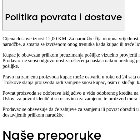
Politika povrata i dostave
Cijena dostave iznosi 12,00 KM. Za narudžbe čija ukupna vrijednost 
narudžbe, a smatra se izvršenom onog trenutka kada kupac ili treće lic
Kupac je obavezan prilikom preuzimanja pošiljke vizuelno provjeriti n
Prodavac ne snosi odgovornost za oštećenja nastala nakon urednog p
pošiljke.
Pravo na zamjenu proizvoda kupac može ostvariti u roku od 24 sata od 
Troškove slanja proizvoda radi zamjene snosi kupac, osim u slučaju 
Povrat proizvoda se odobrava isključivo u vidu odobrenog kredita na n
Uslovi za povrat identični su uslovima za zamjenu, te proizvod mora b
Prodavac se obavezuje da će zahtjeve za zamjenu ili povrat obraditi u
dostavljenih prilikom narudžbe.
Naše preporuke