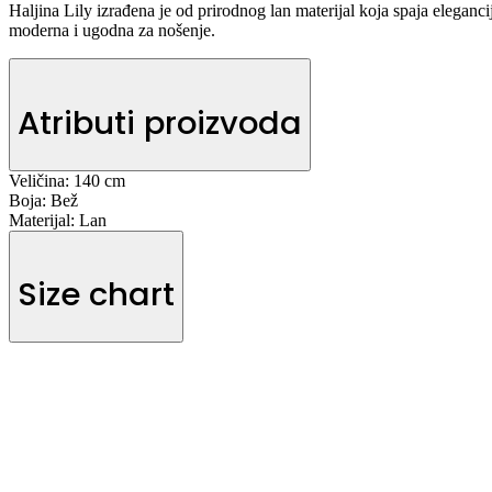
Haljina Lily izrađena je od prirodnog lan materijal koja spaja eleganci
moderna i ugodna za nošenje.
Atributi proizvoda
Veličina:
140 cm
Boja:
Bež
Materijal:
Lan
Size chart