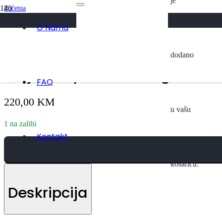
je
Početna
/
Svi Proizvodi
O Nama
/
Haljina Lily – Nude beige
dodano
Haljina Lily – Nude beige
FAQ
220,00
KM
u vašu
1 na zalihi
Kontakt
košaricu.
Deskripcija