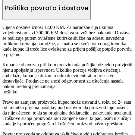
Politika povrata i dostave
Cijena dostave iznosi 12,00 KM. Za narudžbe čija ukupna
vrijednost prelazi 300,00 KM dostava se vrši bez naknade. Dostava
se realizuje putem ovlaštene kurirske službe na adresu navedenu
prilikom kreiranja narudžbe, a smatra se izvršenom onog trenutka
kada kupac ili treće lice ovlašteno za prijem pošiljke potpiše potvrdu
o prijemu.
Kupac je obavezan prilikom preuzimanja pošiljke vizuelno provjeriti
njenu spoljašnju ispravnost. Ukoliko postoje vidljiva oštećenja
ambalaže, kupac je dužan to odmah evidentirati u prisustvu
dostavljača. Prodavac ne snosi odgovornost za oštećenja nastala
nakon urednog preuzimanja
pošiljke.
Pravo na zamjenu proizvoda kupac može ostvariti u roku od 24 sata
od trenutka prijema pošiljke, pod uslovom da proizvod nije nošen,
da nije oštećen, te da su originalne deklaracije i pakovanje netaknuti.
Troškove slanja proizvoda radi zamjene snosi kupac, osim u slučaju
kada je isporučen pogrešan ili oštećen proizvod našom greškom.
Povrat proizvoda se odobrava isključivo u vidu odobrenog kredita