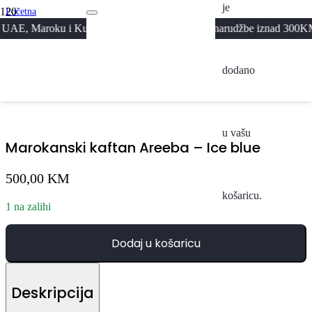
je
Početna
/
ku i Kuvajtu · Besplatna dostava za narudžbe iznad 300KM
Svi Proizvodi
/
Marokanski kaftan Areeba – Ice blue
dodano
u vašu
Marokanski kaftan Areeba – Ice blue
500,00
KM
košaricu.
1 na zalihi
Dodaj u košaricu
Deskripcija