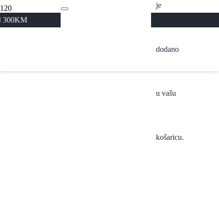
je
Trgovina
dodano
u vašu
košaricu.