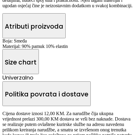
detaljima, nudeći spoj stila i praktičnosti. Njen lagani materijal i
ugodan osjećaj čine je neizostavnim dodatkom u svakoj kombinaciji.
Atributi proizvoda
Boja:
Smeđa
Materijal:
90% pamuk 10% elastin
Size chart
Univerzalno
Politika povrata i dostave
Cijena dostave iznosi 12,00 KM. Za narudžbe čija ukupna
vrijednost prelazi 300,00 KM dostava se vrši bez naknade. Dostava
se realizuje putem ovlaštene kurirske službe na adresu navedenu
prilikom kreiranja narudžbe, a smatra se izvršenom onog trenutka