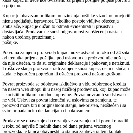
kada kupac ili treće lice ovlašteno za prijem pošiljke potpiše potvrdu
o prijemu.
Kupac je obavezan prilikom preuzimanja pošiljke vizuelno provjeriti
njenu spoljašnju ispravnost. Ukoliko postoje vidljiva oštećenja
ambalaže, kupac je dužan to odmah evidentirati u prisustvu
dostavljača. Prodavac ne snosi odgovornost za oštećenja nastala
nakon urednog preuzimanja
pošiljke.
Pravo na zamjenu proizvoda kupac može ostvariti u roku od 24 sata
od trenutka prijema pošiljke, pod uslovom da proizvod nije nošen,
da nije oštećen, te da su originalne deklaracije i pakovanje netaknuti.
Troškove slanja proizvoda radi zamjene snosi kupac, osim u slučaju
kada je isporučen pogrešan ili oštećen proizvod našom greškom.
Povrat proizvoda se odobrava isključivo u vidu odobrenog kredita
na našem web shopu ili u našoj fizičkoj prodavnici, koji kupac može
iskoristiti prilikom naredne kupovine. Povrat novčanih sredstava se
ne vrši. Uslovi za povrat identični su uslovima za zamjenu, te
proizvod mora biti u originalnom stanju, nekorišten, neoštećen i sa
svim pripadajućim deklaracijama i pakovanjem.
Prodavac se obavezuje da će zahtjeve za zamjenu ili povrat obraditi
u roku od najviše 5 radnih dana od dana prijema vraćenog
proizvoda, te kupca obavijestiti o statusu zahtjeva putem kontakt