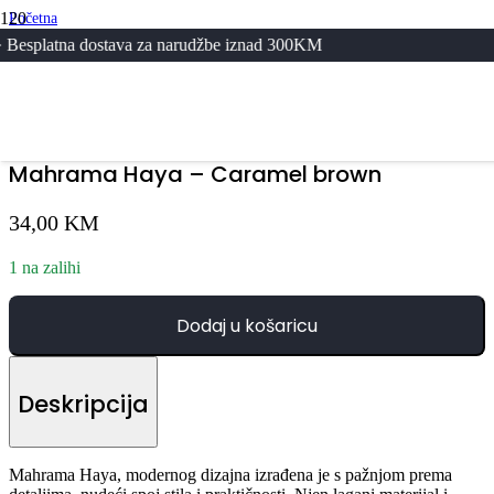
Početna
/
ostava za narudžbe iznad 300KM
Svi Proizvodi
/
Mahrama Haya – Caramel brown
Mahrama Haya – Caramel brown
34,00
KM
1 na zalihi
Dodaj u košaricu
Deskripcija
Mahrama Haya, modernog dizajna izrađena je s pažnjom prema