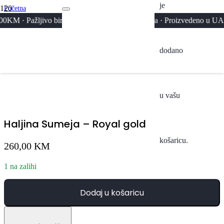
je
Početna
/
ivo birani materijali i premium izrada · Proizvedeno u UAE, Maroku i
Svi Proizvodi
/
Haljina Sumeja – Royal gold
dodano
u vašu
Haljina Sumeja – Royal gold
košaricu.
260,00
KM
1 na zalihi
Dodaj u košaricu