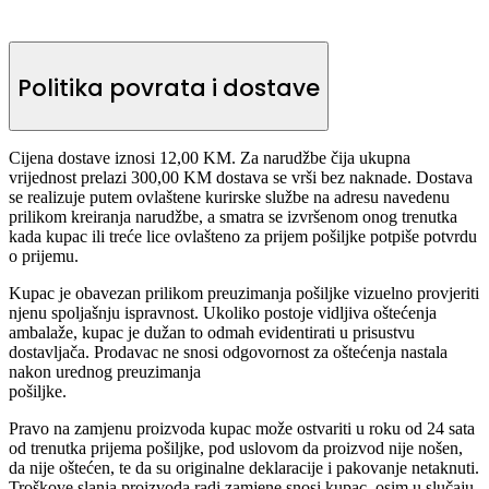
Politika povrata i dostave
Cijena dostave iznosi 12,00 KM. Za narudžbe čija ukupna
vrijednost prelazi 300,00 KM dostava se vrši bez naknade. Dostava
se realizuje putem ovlaštene kurirske službe na adresu navedenu
prilikom kreiranja narudžbe, a smatra se izvršenom onog trenutka
kada kupac ili treće lice ovlašteno za prijem pošiljke potpiše potvrdu
o prijemu.
Kupac je obavezan prilikom preuzimanja pošiljke vizuelno provjeriti
njenu spoljašnju ispravnost. Ukoliko postoje vidljiva oštećenja
ambalaže, kupac je dužan to odmah evidentirati u prisustvu
dostavljača. Prodavac ne snosi odgovornost za oštećenja nastala
nakon urednog preuzimanja
pošiljke.
Pravo na zamjenu proizvoda kupac može ostvariti u roku od 24 sata
od trenutka prijema pošiljke, pod uslovom da proizvod nije nošen,
da nije oštećen, te da su originalne deklaracije i pakovanje netaknuti.
Troškove slanja proizvoda radi zamjene snosi kupac, osim u slučaju