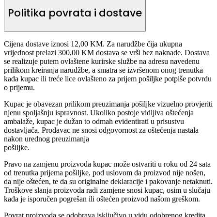
Politika povrata i dostave
Cijena dostave iznosi 12,00 KM. Za narudžbe čija ukupna
vrijednost prelazi 300,00 KM dostava se vrši bez naknade. Dostava
se realizuje putem ovlaštene kurirske službe na adresu navedenu
prilikom kreiranja narudžbe, a smatra se izvršenom onog trenutka
kada kupac ili treće lice ovlašteno za prijem pošiljke potpiše potvrdu
o prijemu.
Kupac je obavezan prilikom preuzimanja pošiljke vizuelno provjeriti
njenu spoljašnju ispravnost. Ukoliko postoje vidljiva oštećenja
ambalaže, kupac je dužan to odmah evidentirati u prisustvu
dostavljača. Prodavac ne snosi odgovornost za oštećenja nastala
nakon urednog preuzimanja
pošiljke.
Pravo na zamjenu proizvoda kupac može ostvariti u roku od 24 sata
od trenutka prijema pošiljke, pod uslovom da proizvod nije nošen,
da nije oštećen, te da su originalne deklaracije i pakovanje netaknuti.
Troškove slanja proizvoda radi zamjene snosi kupac, osim u slučaju
kada je isporučen pogrešan ili oštećen proizvod našom greškom.
Povrat proizvoda se odobrava isključivo u vidu odobrenog kredita