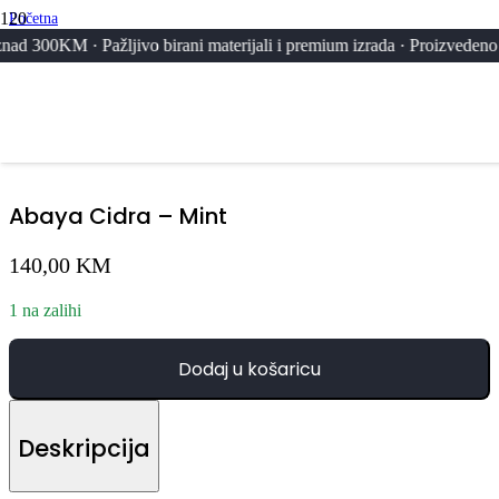
Početna
/
Pažljivo birani materijali i premium izrada · Proizvedeno u UAE, Mar
Svi Proizvodi
/
Abaya Cidra – Mint
Abaya Cidra – Mint
140,00
KM
1 na zalihi
Dodaj u košaricu
Deskripcija