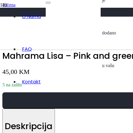
je
Početna
/
Svi Proizvodi
O Nama
/
Mahrama Lisa – Pink and green
dodano
FAQ
Mahrama Lisa – Pink and gree
u vašu
45,00
KM
Kontakt
5 na zalihi
košaricu.
Deskripcija