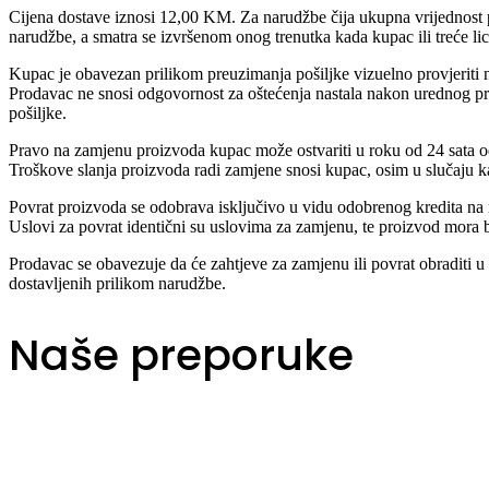
Cijena dostave iznosi 12,00 KM. Za narudžbe čija ukupna vrijednost 
narudžbe, a smatra se izvršenom onog trenutka kada kupac ili treće lic
Kupac je obavezan prilikom preuzimanja pošiljke vizuelno provjeriti n
Prodavac ne snosi odgovornost za oštećenja nastala nakon urednog p
pošiljke.
Pravo na zamjenu proizvoda kupac može ostvariti u roku od 24 sata od 
Troškove slanja proizvoda radi zamjene snosi kupac, osim u slučaju 
Povrat proizvoda se odobrava isključivo u vidu odobrenog kredita na n
Uslovi za povrat identični su uslovima za zamjenu, te proizvod mora b
Prodavac se obavezuje da će zahtjeve za zamjenu ili povrat obraditi u
dostavljenih prilikom narudžbe.
Naše preporuke