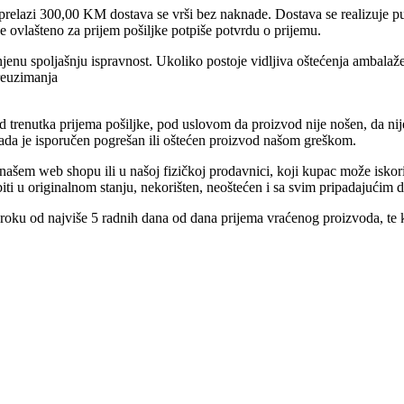
prelazi 300,00 KM dostava se vrši bez naknade. Dostava se realizuje pu
e ovlašteno za prijem pošiljke potpiše potvrdu o prijemu.
jenu spoljašnju ispravnost. Ukoliko postoje vidljiva oštećenja ambalaže
reuzimanja
trenutka prijema pošiljke, pod uslovom da proizvod nije nošen, da nije 
kada je isporučen pogrešan ili oštećen proizvod našom greškom.
ašem web shopu ili u našoj fizičkoj prodavnici, koji kupac može iskori
iti u originalnom stanju, nekorišten, neoštećen i sa svim pripadajućim
 roku od najviše 5 radnih dana od dana prijema vraćenog proizvoda, te 