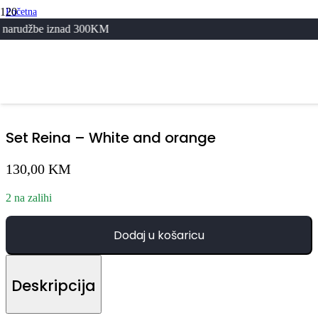
Početna
/
nad 300KM
Svi Proizvodi
/
Set Reina – White and orange
Set Reina – White and orange
130,00
KM
2 na zalihi
Dodaj u košaricu
Deskripcija