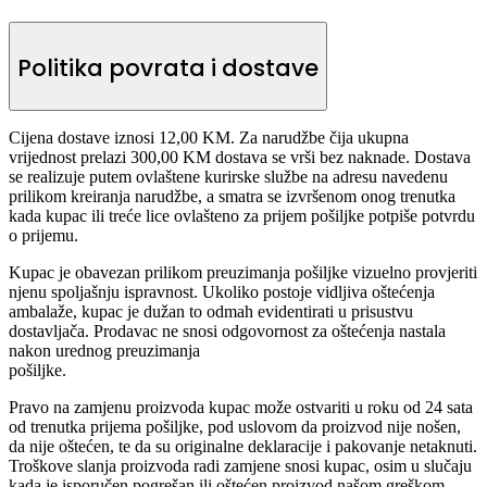
Politika povrata i dostave
Cijena dostave iznosi 12,00 KM. Za narudžbe čija ukupna
vrijednost prelazi 300,00 KM dostava se vrši bez naknade. Dostava
se realizuje putem ovlaštene kurirske službe na adresu navedenu
prilikom kreiranja narudžbe, a smatra se izvršenom onog trenutka
kada kupac ili treće lice ovlašteno za prijem pošiljke potpiše potvrdu
o prijemu.
Kupac je obavezan prilikom preuzimanja pošiljke vizuelno provjeriti
njenu spoljašnju ispravnost. Ukoliko postoje vidljiva oštećenja
ambalaže, kupac je dužan to odmah evidentirati u prisustvu
dostavljača. Prodavac ne snosi odgovornost za oštećenja nastala
nakon urednog preuzimanja
pošiljke.
Pravo na zamjenu proizvoda kupac može ostvariti u roku od 24 sata
od trenutka prijema pošiljke, pod uslovom da proizvod nije nošen,
da nije oštećen, te da su originalne deklaracije i pakovanje netaknuti.
Troškove slanja proizvoda radi zamjene snosi kupac, osim u slučaju
kada je isporučen pogrešan ili oštećen proizvod našom greškom.