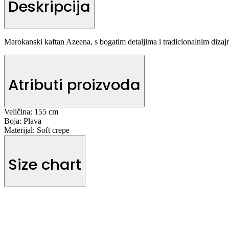
Deskripcija
Marokanski kaftan Azeena, s bogatim detaljima i tradicionalnim dizajn
Atributi proizvoda
Veličina:
155 cm
Boja:
Plava
Materijal:
Soft crepe
Size chart