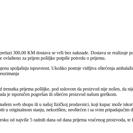
prelazi 300,00 KM dostava se vrši bez naknade. Dostava se realizuje pu
e ovlašteno za prijem pošiljke potpiše potvrdu o prijemu.
jenu spoljašnju ispravnost. Ukoliko postoje vidljiva oštećenja ambalaže
reuzimanja
trenutka prijema pošiljke, pod uslovom da proizvod nije nošen, da nije 
kada je isporučen pogrešan ili oštećen proizvod našom greškom.
ašem web shopu ili u našoj fizičkoj prodavnici, koji kupac može iskori
iti u originalnom stanju, nekorišten, neoštećen i sa svim pripadajućim
 roku od najviše 5 radnih dana od dana prijema vraćenog proizvoda, te 