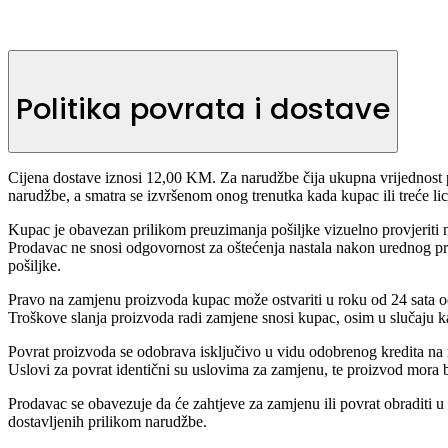
Politika povrata i dostave
Cijena dostave iznosi 12,00 KM. Za narudžbe čija ukupna vrijednost 
narudžbe, a smatra se izvršenom onog trenutka kada kupac ili treće lic
Kupac je obavezan prilikom preuzimanja pošiljke vizuelno provjeriti n
Prodavac ne snosi odgovornost za oštećenja nastala nakon urednog p
pošiljke.
Pravo na zamjenu proizvoda kupac može ostvariti u roku od 24 sata od 
Troškove slanja proizvoda radi zamjene snosi kupac, osim u slučaju 
Povrat proizvoda se odobrava isključivo u vidu odobrenog kredita na n
Uslovi za povrat identični su uslovima za zamjenu, te proizvod mora b
Prodavac se obavezuje da će zahtjeve za zamjenu ili povrat obraditi u
dostavljenih prilikom narudžbe.