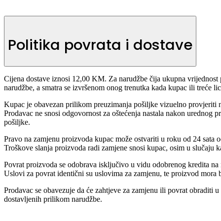
Politika povrata i dostave
Cijena dostave iznosi 12,00 KM. Za narudžbe čija ukupna vrijednost 
narudžbe, a smatra se izvršenom onog trenutka kada kupac ili treće lic
Kupac je obavezan prilikom preuzimanja pošiljke vizuelno provjeriti n
Prodavac ne snosi odgovornost za oštećenja nastala nakon urednog p
pošiljke.
Pravo na zamjenu proizvoda kupac može ostvariti u roku od 24 sata od 
Troškove slanja proizvoda radi zamjene snosi kupac, osim u slučaju 
Povrat proizvoda se odobrava isključivo u vidu odobrenog kredita na n
Uslovi za povrat identični su uslovima za zamjenu, te proizvod mora b
Prodavac se obavezuje da će zahtjeve za zamjenu ili povrat obraditi u
dostavljenih prilikom narudžbe.