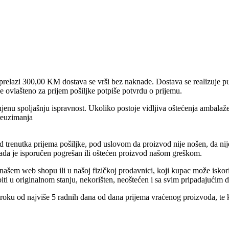
prelazi 300,00 KM dostava se vrši bez naknade. Dostava se realizuje pu
e ovlašteno za prijem pošiljke potpiše potvrdu o prijemu.
jenu spoljašnju ispravnost. Ukoliko postoje vidljiva oštećenja ambalaže
reuzimanja
trenutka prijema pošiljke, pod uslovom da proizvod nije nošen, da nije 
kada je isporučen pogrešan ili oštećen proizvod našom greškom.
ašem web shopu ili u našoj fizičkoj prodavnici, koji kupac može iskori
iti u originalnom stanju, nekorišten, neoštećen i sa svim pripadajućim
 roku od najviše 5 radnih dana od dana prijema vraćenog proizvoda, te 