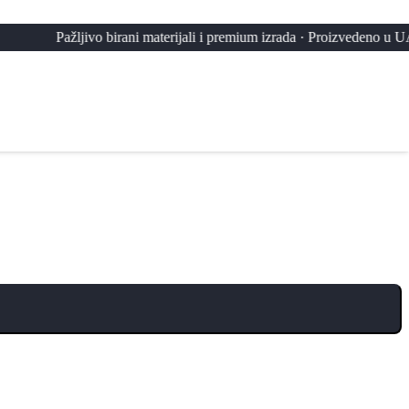
jivo birani materijali i premium izrada · Proizvedeno u UAE, Maroku 