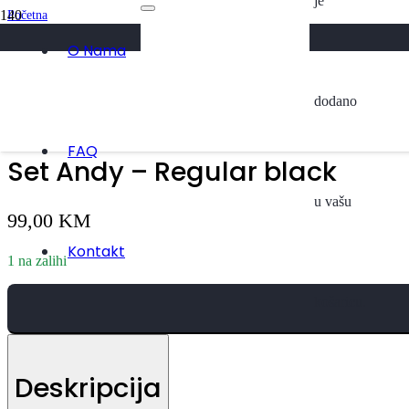
je
Početna
/
Svi Proizvodi
O Nama
/
Set Andy – Regular black
dodano
FAQ
Set Andy – Regular black
u vašu
99,00
KM
Kontakt
1 na zalihi
košaricu.
Deskripcija